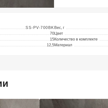
SS-PV-700BK
Вес, г
70
Цвет
15
Количество в комплекте
12,5
Материал
ии